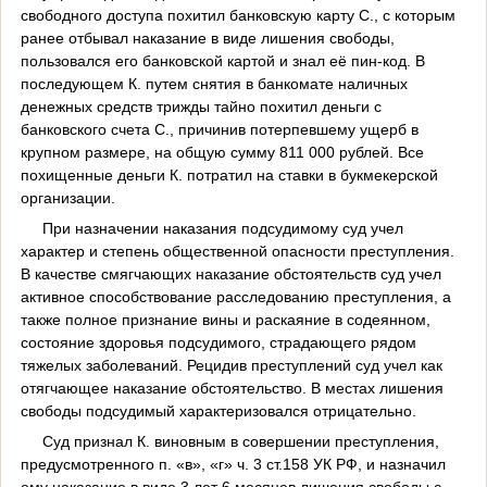
свободного доступа похитил банковскую карту С., с которым
ранее отбывал наказание в виде лишения свободы,
пользовался его банковской картой и знал её пин-код. В
последующем К. путем снятия в банкомате наличных
денежных средств трижды тайно похитил деньги с
банковского счета С., причинив потерпевшему ущерб в
крупном размере, на общую сумму 811 000 рублей. Все
похищенные деньги К. потратил на ставки в букмекерской
организации.
При назначении наказания подсудимому суд учел
характер и степень общественной опасности преступления.
В качестве смягчающих наказание обстоятельств суд учел
активное способствование расследованию преступления, а
также полное признание вины и раскаяние в содеянном,
состояние здоровья подсудимого, страдающего рядом
тяжелых заболеваний. Рецидив преступлений суд учел как
отягчающее наказание обстоятельство. В местах лишения
свободы подсудимый характеризовался отрицательно.
Суд признал К. виновным в совершении преступления,
предусмотренного п. «в», «г» ч. 3 ст.158 УК РФ, и назначил
ему наказание в виде 3 лет 6 месяцев лишения свободы с