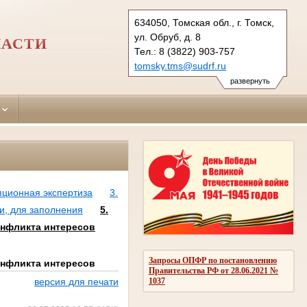
634050, Томская обл., г. Томск,
ул. Обруб, д. 8
ЛАСТИ
Тел.: 8 (3822) 903-757
tomsky.tms@sudrf.ru
развернуть
пционная экспертиза
3.
и, для заполнения
5.
онфликта интересов
Запросы ОПФР по постановлению
онфликта интересов
Правительства РФ от 28.06.2021 №
1037
версия для печати